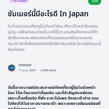
แชร์
TTN ชวนเที่ยว
ซัมเมอร์นี้มีอะไรดี In Japan
วันนี้เรามาชวนเที่ยวญี่ปุ่นในหน้าร้อน ถึงจะเป็นหน้าร้อนของ
ญี่ปุ่น แต่สำหรับคนไทยนั้นแค่นี้จิ๊บๆ แถมยังมีกิจกรรมให้ทำ
อีกตั้งมากมาย พร้อมท่องเที่ยวชมธรรมชาติในราคาสบาย
กระเป๋า อีกทั้งยังมีของติดไม้ติดมือกลับมาด้วย โอกาสดีๆแบบนี้
ต้องไปลอง
ttntour
L
11 เม.ย. 2567
·
4,096
views
วันนี้เราจะมาแชร์ประสบการณ์ท่องเที่ยวญี่ปุ่นในช่วงหน้า
ร้อน ได้อะไรมากกว่าที่คุณคิด และที่สำคัญประหยัดงบ
เพราะตั๋วเครื่องบิน ที่พัก ราคาไม่แพง จัดกระเป๋าง่าย แถม
ไปช้อปได้ในราคาสบายกระเป๋า เพราะเทศกาลซัมเมอร์เซลที่
คุณไม่ควรพลาด!