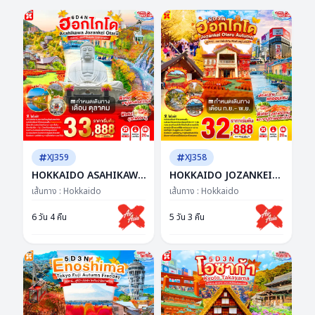
XJ359
XJ358
HOKKAIDO ASAHIKAWA
HOKKAIDO JOZANKEI
JOZANKEI OTARU 6D
OTARU AUTUMN 5D 3N
เส้นทาง :
Hokkaido
เส้นทาง :
Hokkaido
4N BY XJ -- OCT'26 --
BY XJ -- SEP - NOV'26 --
ซุปตาร์...ฮอกไกโดชิลจัด วิว
ซุปตาร์ฮอกไกโดดีเกิน ฟีล
6 วัน 4 คืน
5 วัน 3 คืน
ชัดทุกเฟรม
เดินอยู่ในซีรีส์!