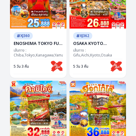
XJ360
XJ362
ENOSHIMA TOKYO FUJI
OSAKA KYOTO
AUTUMN FREEDAY 5D
TAKAYAMA 5D 3N BY XJ
เส้นทาง :
เส้นทาง :
3N BY XJ --- OCT'26 --
Chiba,Tokyo,Kanagawa,Yamanashi
-- SEP - NOV'26 -- ซุป
Gifu,Aichi,Kyoto,Osaka
ซุปตาร์...ฟูจิว้าวไม่พัก โค
ตาร์..ชิราคาวะ ละมุน คันไซ
5 วัน 3 คืน
5 วัน 3 คืน
เคียน่ารักเกินเรื่อง
อบอุ่นมากแม่