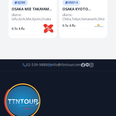
XJ380
VN014
OSAKA MIE TAKAYAMA
OSAKA KYOTO
NABANANO
TAKAYAMA FUJI TOKYO
เส้นทาง :
เส้นทาง :
ILLUMINATION
Gifu,Aichi,Mie,Kyoto,Osaka
NEW YEAR 6D4N BY VN
Chiba,Tokyo,Yamanashi,Shizuoka,Aic
DAYFLIGHT BY XJ 6D
-- DEC'26 - JAN'27 ---
6 วัน 4 คืน
6 วัน 4 คืน
4N"ซุปตาร์...เสน่ห์แห่งอิเสะ
ซุปตาร์...อรุณแรกแห่งปี
หิมะแห่งกิฟุ ต้อนรับปีใหม่"
มนต์เสน่ห์โกลเด้นรูท
เดย์ไฟล์-กลับดึก
02-539-9888
info@ttntour.com