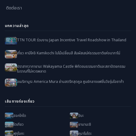
ติดต่อเรา
บทความล่าสุด
TTN TOUR ร่วมงาน Japan Incentive Travel Roadshow in Thailand
เที่ยว คามิโคจิ Kamikochi ใบไม้เปลี่ยนสี สัมผัสเสน่ห์ธรรมชาติแห่งนากาโน่
ปราสาทวากายามะ Wakayama Castle พิกัดชมธรรมชาติและสถาปัตยกรรม
โบราณที่ไม่ควรพลาด
อเมริกามูระ America Mura ย่านสตรีทสุดคูล ศูนย์กลางแฟชั่นวัยรุ่นโอซาก้า
เส้นทางท่องเที่ยว
ฮอกไกโด
ชิบะ
โตเกียว
ยามานะชิ
ฟุกุโอกะ
คุมาโมโตะ