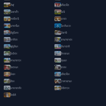
กิฟุ
เกียวโต
โอซาก้า
ไอจิ
ทตโตะริ
นารา
นางาโนะ
โอะกินะวะ
ชิซูโอกะ
มิยางิ
อากิตะ
ยามางาตะ
ฟูกูชิมะ
อิบารากิ
โออิตะ
โทะยะมะ
คานางาวะ
กุนมะ
ไซตะมะ
ซากะ
มิเอะ
เฮียวโงะ
ชิงะ
วาคายามะ
นางาซากิะ
อิชิกาวะ
โทชิกิ