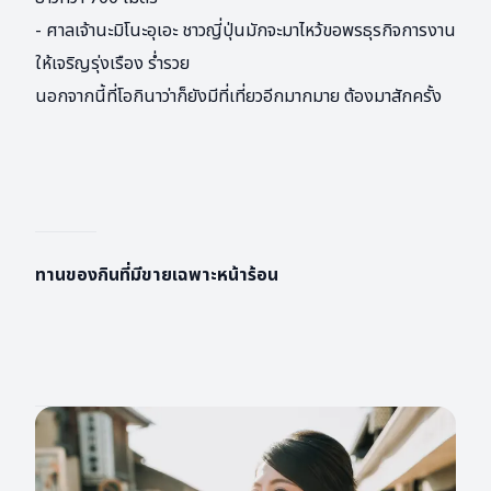
- ศาลเจ้านะมิโนะอุเอะ ชาวญี่ปุ่นมักจะมาไหว้ขอพรธุรกิจการงาน
ให้เจริญรุ่งเรือง ร่ำรวย
นอกจากนี้ที่โอกินาว่าก็ยังมีที่เที่ยวอีกมากมาย ต้องมาสักครั้ง
ทานของกินที่มีขายเฉพาะหน้าร้อน