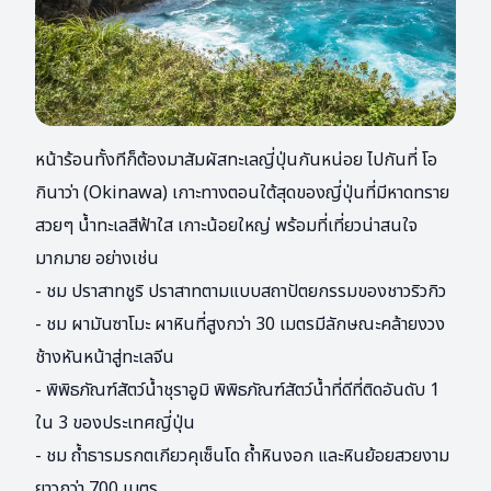
หน้าร้อนทั้งทีก็ต้องมาสัมผัสทะเลญี่ปุ่นกันหน่อย ไปกันที่ โอ
กินาว่า (Okinawa) เกาะทางตอนใต้สุดของญี่ปุ่นที่มีหาดทราย
สวยๆ น้ำทะเลสีฟ้าใส เกาะน้อยใหญ่ พร้อมที่เที่ยวน่าสนใจ
มากมาย อย่างเช่น
- ชม ปราสาทชูริ ปราสาทตามแบบสถาปัตยกรรมของชาวริวกิว
- ชม ผามันซาโมะ ผาหินที่สูงกว่า 30 เมตรมีลักษณะคล้ายงวง
ช้างหันหน้าสู่ทะเลจีน
- พิพิธภัณฑ์สัตว์น้ำชุราอูมิ พิพิธภัณฑ์สัตว์น้ำที่ดีที่ติดอันดับ 1
ใน 3 ของประเทศญี่ปุ่น
- ชม ถ้ำธารมรกตเกียวคุเซ็นโด ถ้ำหินงอก และหินย้อยสวยงาม
ยาวกว่า 700 เมตร