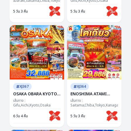
-- NOV - DEC'26 -- ซุป
Ibaraki,Saitama,Chiba,Tokyo,Yamanashi
BY XJ -- NOV - DEC'26 --
Gifu,Aichi,Kyoto,Osaka
ตาร์...แดงก็จึ้ง เหลืองก็ว้าว
ซุปตาร์...KOYO สะกดใจ ไฟ
5 วัน 3 คืน
5 วัน 3 คืน
ฟูจิยาวไป ยาวไป!
ล้านดวงสะกดตา
XJ367
XJ364
OSAKA OBARA KYOTO
ENOSHIMA ATAMI
MINOH NABANANO
TOKYO FUJI AUTUMN
เส้นทาง :
เส้นทาง :
SATO 6D 4N BY XJ --
Gifu,Aichi,Kyoto,Osaka
5D 3N BY XJ --- NOV -
Saitama,Chiba,Tokyo,Kanagawa,Yam
NOV - DEC'26 -- ซุป
DEC'26 -- ซุปตาร์...SUPER
6 วัน 4 คืน
5 วัน 3 คืน
ตาร์...ชมพูเจอแดง...แรง
WOW FUJI โมมิจิฟีลกู๊ด
เกินห้ามใจ