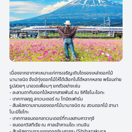
เนื่องจากอากาศเหมาะแก่การเจริญเติบโตของเหล่าดอกไม้
นานาชนิด จึงมีทุ่งดอกไม้ให้ได้เลือกไปได้หลากหลาย พร้อมถ่าย
รูปสวยๆ มาอวดเพื่อนๆ ยกตัวอย่างเช่น
- ละลานตากับดอกไม้หลากสายพันธ์ ณ ชิคิไซโนะโอกะ
- เทศกาลฤดู ลาเวนเดอร์ ณ โทมิตะฟาร์ม
- สัมผัสความงามของดอกไม้นานาชนิด ณ สวนดอกไม้ ฮานา
โนะมิโยโกะ
- เทศกาลชมดอกลาเวนเดอร์ที่ทะเลสาบคาวากุจิ
- ชมดอกวิสทีเรีย ณ ศาลเจ้าคาเมโดะ เทนจิน
- สัมผัสความงามของดอกชิบะซากุระ (Shibazakura