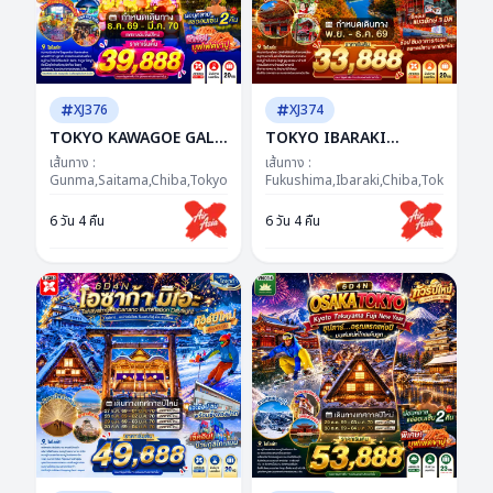
XJ376
XJ374
TOKYO KAWAGOE GALA
TOKYO IBARAKI
YUZAWA ILUMINATION
FUKUSHIMA AUTUMN
เส้นทาง :
เส้นทาง :
FREEDAY NEW YEAR 6D
Gunma,Saitama,Chiba,Tokyo,Kanagawa,Yamanashi
6D 4N BY XJ -- NOV -
Fukushima,Ibaraki,Chiba,Tokyo
4N BY XJ "ซุปตาร์...GALA
DEC'26 -- ซุปตาร์...ธรรม
6 วัน 4 คืน
6 วัน 4 คืน
จัดให้..ได้ฟีล...ได้รูป...ได้
ชาติฮีลใจ...ญี่ปุ่นฮีลความ
เที่ยว!"
สุข