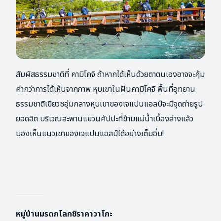
สัมผัสธรรมชาติที่ คามิโคจิ ถ้าหากได้เห็นด้วยตาตนเองอาจจะคุ้ม
ค่ากว่าการได้เห็นจากภาพ หุบเขาในฝันคามิโคจิ พื้นที่อุทยาน
ธรรมชาติเขียวชอุ่มกลางหุบเขาของเจแปนแอลป์จะมีจุดถ่ายรูป
ยอดฮิต บริเวณสะพานแขวนคัปปะที่ข้ามแม่น้ำเบื้องล่างแล้ว
มองเห็นแนวเขาของเจแปนแอลป์ได้อย่างเต็มอิ่ม!
หมู่บ้านมรดกโลกชิราคาวาโกะ