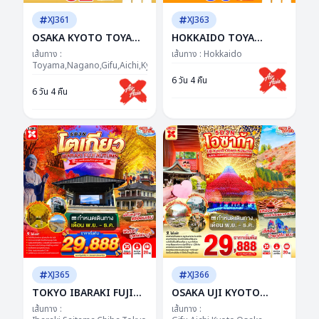
XJ361
XJ363
OSAKA KYOTO TOYAMA
HOKKAIDO TOYA
KAMIKOCHI 6D 4N BY
JOZANKEI OTARU 6D
เส้นทาง :
เส้นทาง :
Hokkaido
XJ -- SEP - NOV'26 ---
Toyama,Nagano,Gifu,Aichi,Kyoto,Osaka
4N BY XJ -- OCT -
ซุปตาร์..รถไฟสายโรแมนติก
DEC'26 -- ซุป
6 วัน 4 คืน
6 วัน 4 คืน
พิชิตคามิโคจิ วิวหลักล้าน
ตาร์...ฮอกไกโด โรแมนติก
ทุกมุม...อบอุ่นทุกโมเมนต์
XJ365
XJ366
TOKYO IBARAKI FUJI
OSAKA UJI KYOTO
AUTUMN 5D 3N BY XJ -
OBARA AUTUMN 5D 3N
เส้นทาง :
เส้นทาง :