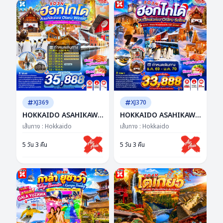
XJ369
XJ370
HOKKAIDO ASAHIKAWA
HOKKAIDO ASAHIKAWA
OTARU WINTER 5D 3N
OTARU SNOW 5D 3N BY
เส้นทาง :
Hokkaido
เส้นทาง :
Hokkaido
BY XJ -- NOV - DEC'26 --
XJ -- DEC'26 - JAN'27 --
ซุปตาร์...ฮอกไกโด ฟีล
ซุปตาร์...Winter
5 วัน 3 คืน
5 วัน 3 คืน
เทพนิยาย...ใจละลายทั้งทริป
Wonderland หิมะไม่พัก
รักไม่แผ่ว