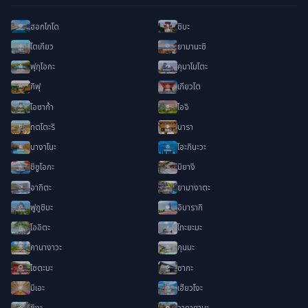
ฮอกไกโด
ชิบะ
โตเกียว
ยามานะชิ
ฟุกุโอกะ
คุมาโมโตะ
กิฟุ
เกียวโต
โอซาก้า
ไอจิ
ทตโตะริ
นารา
นางาโนะ
โอะกินะวะ
ชิซูโอกะ
มิยางิ
อากิตะ
ยามางาตะ
ฟูกูชิมะ
อิบารากิ
โออิตะ
โทะยะมะ
คานางาวะ
กุนมะ
ไซตะมะ
ซากะ
มิเอะ
เฮียวโงะ