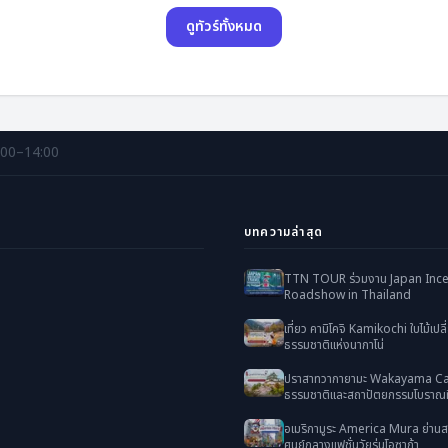
ดูทัวร์ทั้งหมด
:00–14:00
บทความล่าสุด
TTN TOUR ร่วมงาน Japan Ince
Roadshow in Thailand
เที่ยว คามิโคจิ Kamikochi ใบไม้เปลี่
ธรรมชาติแห่งนากาโน่
ปราสาทวากายามะ Wakayama Cas
ธรรมชาติและสถาปัตยกรรมโบราณที
อเมริกามูระ America Mura ย่านส
ศูนย์กลางแฟชั่นวัยรุ่นโอซาก้า