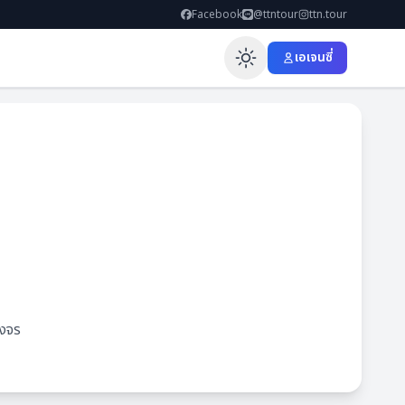
Facebook
@ttntour
ttn.tour
เอเจนซี่
Enable dar
วงจร