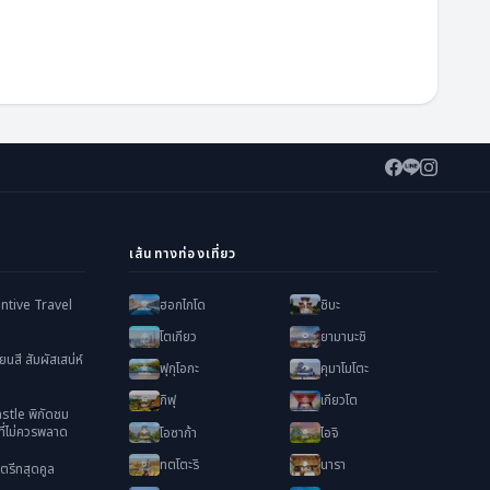
เส้นทางท่องเที่ยว
ฮอกไกโด
ชิบะ
ntive Travel
โตเกียว
ยามานะชิ
ยนสี สัมผัสเสน่ห์
ฟุกุโอกะ
คุมาโมโตะ
กิฟุ
เกียวโต
tle พิกัดชม
่ไม่ควรพลาด
โอซาก้า
ไอจิ
ทตโตะริ
นารา
ตรีทสุดคูล