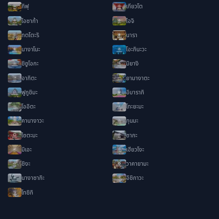
กิฟุ
เกียวโต
32
ที่
26 - 30 พฤศจิกายน 2569
35,888
ว่าง
โอซาก้า
ไอจิ
ทตโตะริ
นารา
27 พฤศจิกายน - 01 ธันวาคม
34
ที่
35,888
2569
ว่าง
นางาโนะ
โอะกินะวะ
ชิซูโอกะ
มิยางิ
29 พฤศจิกายน - 03 ธันวาคม
34
ที่
35,888
อากิตะ
ยามางาตะ
2569
ว่าง
ฟูกูชิมะ
อิบารากิ
30 พฤศจิกายน - 04 ธันวาคม
34
ที่
โออิตะ
โทะยะมะ
35,888
2569
ว่าง
คานางาวะ
กุนมะ
ไซตะมะ
ซากะ
มิเอะ
เฮียวโงะ
ชิงะ
วาคายามะ
นางาซากิะ
อิชิกาวะ
โทชิกิ