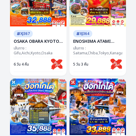
XJ367
XJ364
OSAKA OBARA KYOTO
ENOSHIMA ATAMI
MINOH NABANANO
TOKYO FUJI AUTUMN
เส้นทาง :
เส้นทาง :
SATO 6D 4N BY XJ --
Gifu,Aichi,Kyoto,Osaka
5D 3N BY XJ --- NOV -
Saitama,Chiba,Tokyo,Kanagawa,Yam
NOV - DEC'26 -- ซุป
DEC'26 -- ซุปตาร์...SUPER
6 วัน 4 คืน
5 วัน 3 คืน
ตาร์...ชมพูเจอแดง...แรง
WOW FUJI โมมิจิฟีลกู๊ด
เกินห้ามใจ