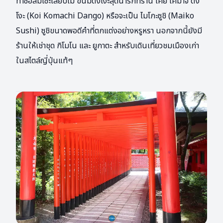
ทาซอสมิโซะเสียบไม้ ขนมดังโงะสุดน่ารักที่ร้าน โค่ย โคมาจิ ดัง
โงะ (Koi Komachi Dango) หรือจะเป็น ไมโกะซูชิ (Maiko
Sushi) ซูชิขนาดพอดีคำที่ตกแต่งอย่างหรูหรา นอกจากนี้ยังมี
ร้านให้เช่าชุด กิโมโน และ ยูกาตะ สำหรับเดินเที่ยวชมเมืองเก่า
ในสไตล์ญี่ปุ่นแท้ๆ