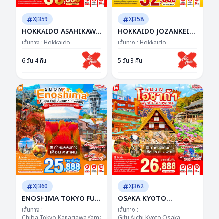
XJ359
XJ358
HOKKAIDO ASAHIKAWA
HOKKAIDO JOZANKEI
JOZANKEI OTARU 6D
OTARU AUTUMN 5D 3N
เส้นทาง :
Hokkaido
เส้นทาง :
Hokkaido
4N BY XJ -- OCT'26 --
BY XJ -- SEP - NOV'26 --
ซุปตาร์...ฮอกไกโดชิลจัด วิว
ซุปตาร์ฮอกไกโดดีเกิน ฟีล
6 วัน 4 คืน
5 วัน 3 คืน
ชัดทุกเฟรม
เดินอยู่ในซีรีส์!
XJ360
XJ362
ENOSHIMA TOKYO FUJI
OSAKA KYOTO
AUTUMN FREEDAY 5D
TAKAYAMA 5D 3N BY XJ
เส้นทาง :
เส้นทาง :
3N BY XJ --- OCT'26 --
Chiba,Tokyo,Kanagawa,Yamanashi
-- SEP - NOV'26 -- ซุป
Gifu,Aichi,Kyoto,Osaka