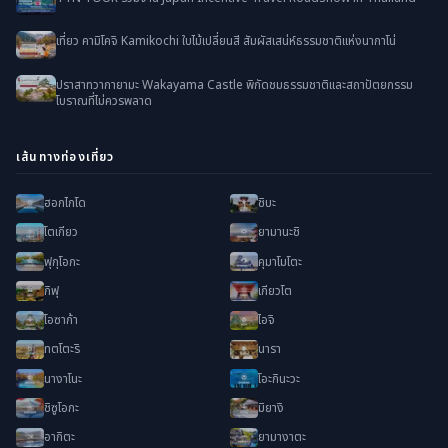
เที่ยว คามิโคจิ Kamikochi ใบไม้เปลี่ยนสี สัมผัสเสน่ห์ธรรมชาติแห่งนากาโน่
ปราสาทวากายามะ Wakayama Castle พิกัดชมธรรมชาติและสถาปัตยกรรม
โบราณที่ไม่ควรพลาด
เส้นทางท่องเที่ยว
ฮอกไกโด
ชิบะ
โตเกียว
ยามานะชิ
ฟุกุโอกะ
คุมาโมโตะ
กิฟุ
เกียวโต
โอซาก้า
ไอจิ
ทตโตะริ
นารา
นางาโนะ
โอะกินะวะ
ชิซูโอกะ
มิยางิ
อากิตะ
ยามางาตะ