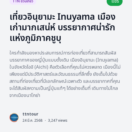
แชร์
TTN ชวนเที่ยว
เที่ยวอินุยามะ Inuyama เมือง
เก่ามากเสน่ห์ บรรยากาศน่ารัก
แห่งภูมิภาคชูบุ
ใครกำลังมองหาประสบการณ์การท่องเที่ยวที่สามารถสัมผัส
บรรยากาศของญี่ปุ่นแบบดั้งเดิม เมืองอินุยามะ (Inuyama)
ในจังหวัดไอจิ (Aichi) คือตัวเลือกที่คุณไม่ควรพลาด เมืองนี้ไม่
เพียงแต่มีประวัติศาสตร์และวัฒนธรรมที่ลึกซึ้ง ยังเต็มไปด้วย
สถานที่ท่องเที่ยวที่มีเอกลักษณ์เฉพาะตัว และบรรยากาศที่คุณ
จะได้สัมผัสความเป็นญี่ปุ่นแท้ๆ ได้อย่างเต็มที่ เดินทางไม่ไกล
จากเมืองนาโกย่า
ttntour
L
24 มี.ค. 2568
·
3,247
views