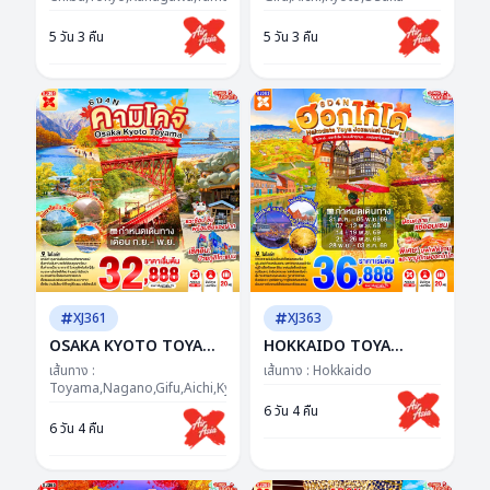
ซุปตาร์...ฟูจิว้าวไม่พัก โค
ตาร์..ชิราคาวะ ละมุน คันไซ
5 วัน 3 คืน
5 วัน 3 คืน
เคียน่ารักเกินเรื่อง
อบอุ่นมากแม่
XJ361
XJ363
OSAKA KYOTO TOYAMA
HOKKAIDO TOYA
KAMIKOCHI 6D 4N BY
JOZANKEI OTARU 6D
เส้นทาง :
เส้นทาง :
Hokkaido
XJ -- SEP - NOV'26 ---
Toyama,Nagano,Gifu,Aichi,Kyoto,Osaka
4N BY XJ -- OCT -
ซุปตาร์..รถไฟสายโรแมนติก
DEC'26 -- ซุป
6 วัน 4 คืน
6 วัน 4 คืน
พิชิตคามิโคจิ วิวหลักล้าน
ตาร์...ฮอกไกโด โรแมนติก
ทุกมุม...อบอุ่นทุกโมเมนต์