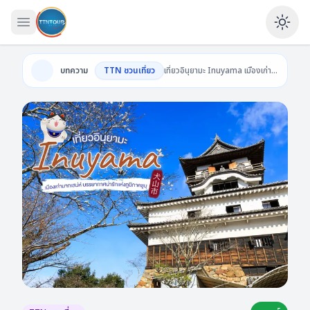
เปิดเมนู
Ena
บทความ
TTN ชวนเที่ยว
เที่ยวอินุยามะ Inuyama เมืองเก่ามากเสน่ห์ บรรยากาศน่ารักแห่งภูมิภาคชูบุ