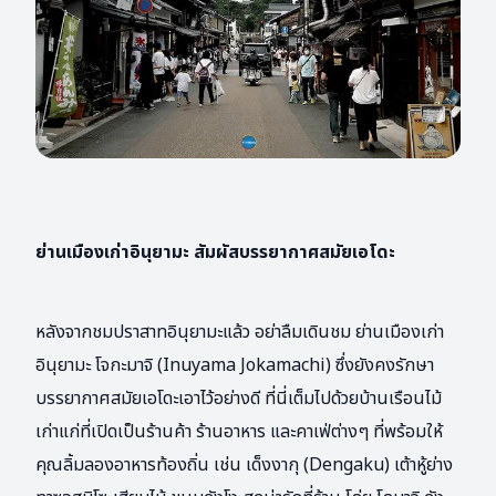
ย่านเมืองเก่าอินุยามะ สัมผัสบรรยากาศสมัยเอโดะ
หลังจากชมปราสาทอินุยามะแล้ว อย่าลืมเดินชม ย่านเมืองเก่า
อินุยามะ โจกะมาจิ (Inuyama Jokamachi) ซึ่งยังคงรักษา
บรรยากาศสมัยเอโดะเอาไว้อย่างดี ที่นี่เต็มไปด้วยบ้านเรือนไม้
เก่าแก่ที่เปิดเป็นร้านค้า ร้านอาหาร และคาเฟ่ต่างๆ ที่พร้อมให้
คุณลิ้มลองอาหารท้องถิ่น เช่น เด็งงากุ (Dengaku) เต้าหู้ย่าง