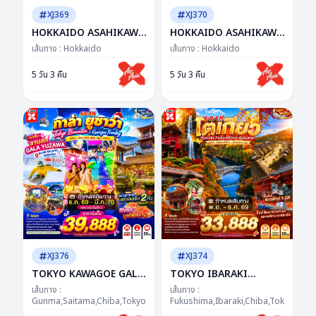
XJ369
XJ370
HOKKAIDO ASAHIKAWA
HOKKAIDO ASAHIKAWA
OTARU WINTER 5D 3N
OTARU SNOW 5D 3N BY
เส้นทาง :
Hokkaido
เส้นทาง :
Hokkaido
BY XJ -- NOV - DEC'26 --
XJ -- DEC'26 - JAN'27 --
ซุปตาร์...ฮอกไกโด ฟีล
ซุปตาร์...Winter
5 วัน 3 คืน
5 วัน 3 คืน
เทพนิยาย...ใจละลายทั้งทริป
Wonderland หิมะไม่พัก
รักไม่แผ่ว
XJ376
XJ374
TOKYO KAWAGOE GALA
TOKYO IBARAKI
YUZAWA ILUMINATION
FUKUSHIMA AUTUMN
เส้นทาง :
เส้นทาง :
FREEDAY NEW YEAR 6D
Gunma,Saitama,Chiba,Tokyo,Kanagawa,Yamanashi
6D 4N BY XJ -- NOV -
Fukushima,Ibaraki,Chiba,Tokyo