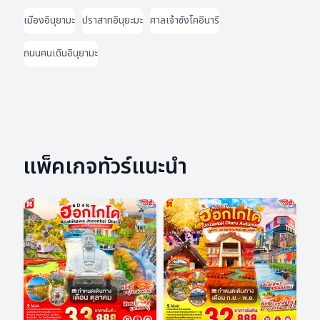
เมืองอินุยามะ
ปราสาทอินุยะมะ
ศาลเจ้าซังโคอินาริ
ถนนคนเดินอินุยามะ
แพ็คเกจทัวร์แนะนำ