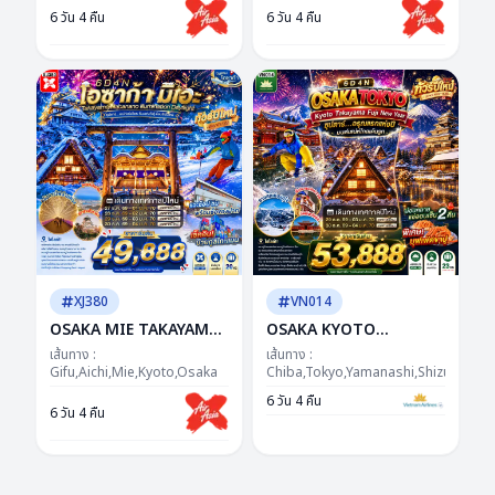
4N BY XJ "ซุปตาร์...GALA
DEC'26 -- ซุปตาร์...ธรรม
6 วัน 4 คืน
6 วัน 4 คืน
จัดให้..ได้ฟีล...ได้รูป...ได้
ชาติฮีลใจ...ญี่ปุ่นฮีลความ
เที่ยว!"
สุข
XJ380
VN014
OSAKA MIE TAKAYAMA
OSAKA KYOTO
NABANANO
TAKAYAMA FUJI TOKYO
เส้นทาง :
เส้นทาง :
ILLUMINATION
Gifu,Aichi,Mie,Kyoto,Osaka
NEW YEAR 6D4N BY VN
Chiba,Tokyo,Yamanashi,Shizuoka,Aic
DAYFLIGHT BY XJ 6D
-- DEC'26 - JAN'27 ---
6 วัน 4 คืน
6 วัน 4 คืน
4N"ซุปตาร์...เสน่ห์แห่งอิเสะ
ซุปตาร์...อรุณแรกแห่งปี
หิมะแห่งกิฟุ ต้อนรับปีใหม่"
มนต์เสน่ห์โกลเด้นรูท
เดย์ไฟล์-กลับดึก