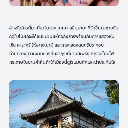
สำหรับใครที่มาเที่ยวในช่วง เทศกาลอินุยามะ ที่จัดขึ้นในช่วงต้น
ฤดูใบไม้ผลิจะได้ชมขบวนแห่ที่อลังการพร้อมกับการแสดงหุ่น
เชิด คาราคุริ (Karakuri) และการแสดงดนตรีประกอบ
ท่ามกลางความงามของต้นซากุระที่บานสะพรั่ง การจุดโคมไฟ
กระดาษในยามค่ำคืนทำให้เมืองนี้ดูโรแมนติกและน่าประทับใจ