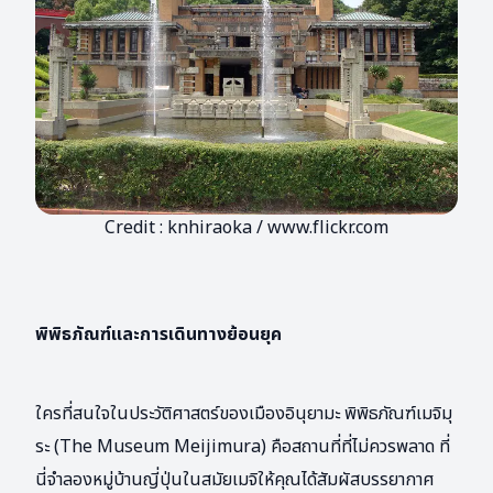
Credit : knhiraoka / www.flickr.com
พิพิธภัณฑ์และการเดินทางย้อนยุค
ใครที่สนใจในประวัติศาสตร์ของเมืองอินุยามะ พิพิธภัณฑ์เมจิมุ
ระ (The Museum Meijimura) คือสถานที่ที่ไม่ควรพลาด ที่
นี่จำลองหมู่บ้านญี่ปุ่นในสมัยเมจิให้คุณได้สัมผัสบรรยากาศ