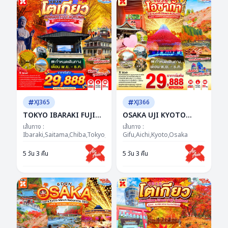
XJ365
XJ366
TOKYO IBARAKI FUJI
OSAKA UJI KYOTO
AUTUMN 5D 3N BY XJ -
OBARA AUTUMN 5D 3N
เส้นทาง :
เส้นทาง :
-- NOV - DEC'26 -- ซุป
Ibaraki,Saitama,Chiba,Tokyo,Yamanashi
BY XJ -- NOV - DEC'26 --
Gifu,Aichi,Kyoto,Osaka
ตาร์...แดงก็จึ้ง เหลืองก็ว้าว
ซุปตาร์...KOYO สะกดใจ ไฟ
5 วัน 3 คืน
5 วัน 3 คืน
ฟูจิยาวไป ยาวไป!
ล้านดวงสะกดตา