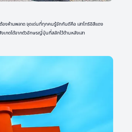
งห้ามพลาด จุดเด่นที่ทุกคนรู้จักกันดีคือ เสาโทริอิสีแดง
กตได้จากตัวอักษรญี่ปุ่นที่สลักไว้ด้านหลังเสา