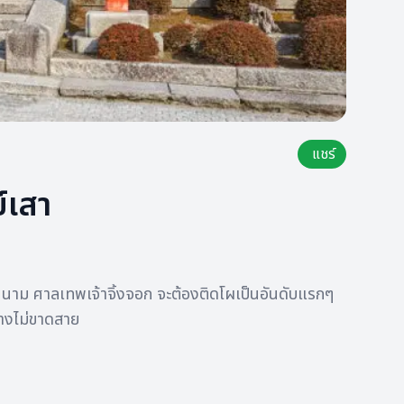
แชร์
์เสา
ักกันในนาม ศาลเทพเจ้าจิ้งจอก จะต้องติดโผเป็นอันดับแรกๆ
ย่างไม่ขาดสาย