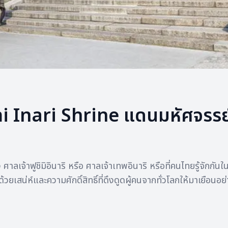
imi Inari Shrine แดนมหัศจรรย
่อของ ศาลเจ้าฟูชิมิอินาริ หรือ ศาลเจ้าเทพอินาริ หรือที่คนไทยรู้จ
วยเสน่ห์และความศักดิ์สิทธิ์ที่ดึงดูดผู้คนจากทั่วโลกให้มาเยือนอ