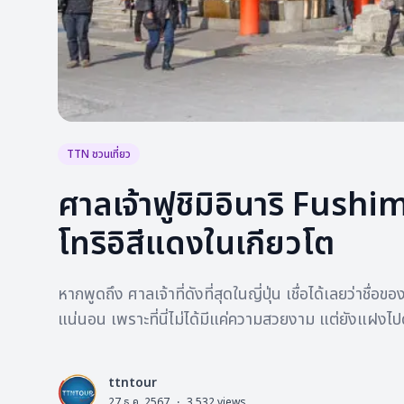
TTN ชวนเที่ยว
ศาลเจ้าฟูชิมิอินาริ Fush
โทริอิสีแดงในเกียวโต
หากพูดถึง ศาลเจ้าที่ดังที่สุดในญี่ปุ่น เชื่อได้เลยว่าชื
แน่นอน เพราะที่นี่ไม่ได้มีแค่ความสวยงาม แต่ยังแฝงไปด้
ttntour
L
27 ธ.ค. 2567
·
3,532
views