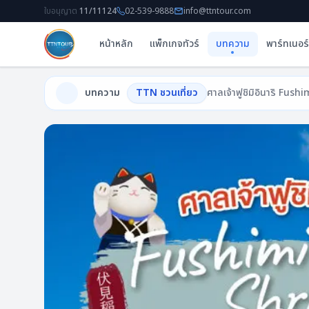
ใบอนุญาต
11/11124
02-539-9888
info@ttntour.com
หน้าหลัก
แพ็กเกจทัวร์
บทความ
พาร์ทเนอร์
บทความ
TTN ชวนเที่ยว
ศาลเจ้าฟูชิมิอินาริ Fus