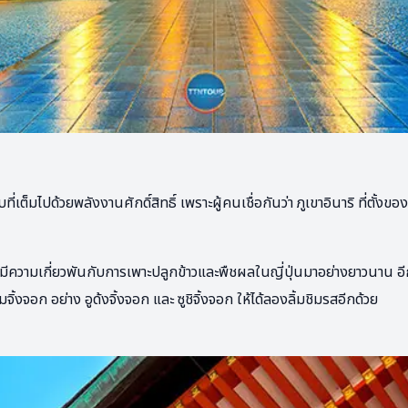
่เต็มไปด้วยพลังงานศักดิ์สิทธิ์ เพราะผู้คนเชื่อกันว่า ภูเขาอินาริ ที่ตั้งของศา
ามเกี่ยวพันกับการเพาะปลูกข้าวและพืชผลในญี่ปุ่นมาอย่างยาวนาน อีกสิ่งที
มจิ้งจอก อย่าง อูด้งจิ้งจอก และ ซูชิจิ้งจอก ให้ได้ลองลิ้มชิมรสอีกด้วย