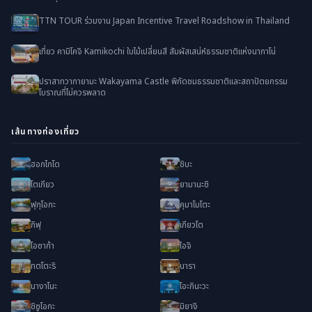
TTN TOUR ร่วมงาน Japan Incentive Travel Roadshow in Thailand
เที่ยว คามิโคจิ Kamikochi ใบไม้เปลี่ยนสี สัมผัสเสน่ห์ธรรมชาติแห่งนากาโน่
ปราสาทวากายามะ Wakayama Castle พิกัดชมธรรมชาติและสถาปัตยกรรม
โบราณที่ไม่ควรพลาด
เส้นทางท่องเที่ยว
ฮอกไกโด
ชิบะ
โตเกียว
ยามานะชิ
ฟุกุโอกะ
คุมาโมโตะ
กิฟุ
เกียวโต
โอซาก้า
ไอจิ
ทตโตะริ
นารา
นางาโนะ
โอะกินะวะ
ชิซูโอกะ
มิยางิ