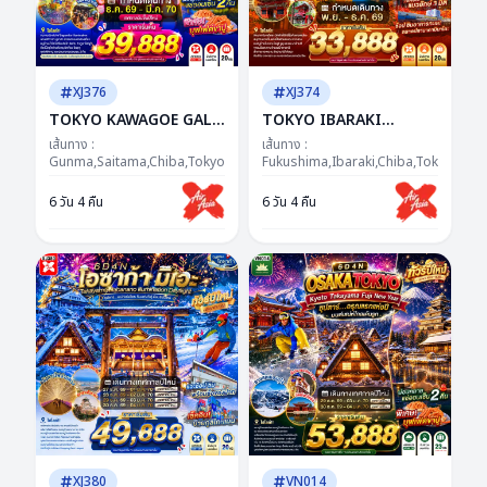
XJ376
XJ374
TOKYO KAWAGOE GALA
TOKYO IBARAKI
YUZAWA ILUMINATION
FUKUSHIMA AUTUMN
เส้นทาง :
เส้นทาง :
FREEDAY NEW YEAR 6D
Gunma,Saitama,Chiba,Tokyo,Kanagawa,Yamanashi
6D 4N BY XJ -- NOV -
Fukushima,Ibaraki,Chiba,Tokyo
4N BY XJ "ซุปตาร์...GALA
DEC'26 -- ซุปตาร์...ธรรม
6 วัน 4 คืน
6 วัน 4 คืน
จัดให้..ได้ฟีล...ได้รูป...ได้
ชาติฮีลใจ...ญี่ปุ่นฮีลความ
เที่ยว!"
สุข
XJ380
VN014