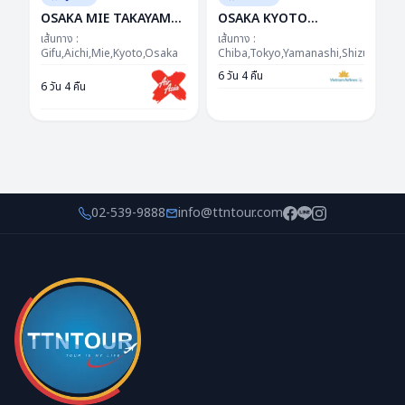
OSAKA MIE TAKAYAMA
OSAKA KYOTO
NABANANO
TAKAYAMA FUJI TOKYO
เส้นทาง :
เส้นทาง :
ILLUMINATION
Gifu,Aichi,Mie,Kyoto,Osaka
NEW YEAR 6D4N BY VN
Chiba,Tokyo,Yamanashi,Shizuoka,Aic
DAYFLIGHT BY XJ 6D
-- DEC'26 - JAN'27 ---
6 วัน 4 คืน
6 วัน 4 คืน
4N"ซุปตาร์...เสน่ห์แห่งอิเสะ
ซุปตาร์...อรุณแรกแห่งปี
หิมะแห่งกิฟุ ต้อนรับปีใหม่"
มนต์เสน่ห์โกลเด้นรูท
เดย์ไฟล์-กลับดึก
02-539-9888
info@ttntour.com