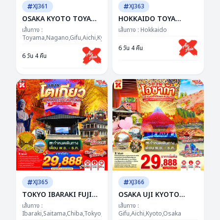
XJ361
XJ363
OSAKA KYOTO TOYAMA
HOKKAIDO TOYA
KAMIKOCHI 6D 4N BY
JOZANKEI OTARU 6D
เส้นทาง :
เส้นทาง :
Hokkaido
XJ -- SEP - NOV'26 ---
Toyama,Nagano,Gifu,Aichi,Kyoto,Osaka
4N BY XJ -- OCT -
ซุปตาร์..รถไฟสายโรแมนติก
DEC'26 -- ซุป
6 วัน 4 คืน
6 วัน 4 คืน
พิชิตคามิโคจิ วิวหลักล้าน
ตาร์...ฮอกไกโด โรแมนติก
ทุกมุม...อบอุ่นทุกโมเมนต์
XJ365
XJ366
TOKYO IBARAKI FUJI
OSAKA UJI KYOTO
AUTUMN 5D 3N BY XJ -
OBARA AUTUMN 5D 3N
เส้นทาง :
เส้นทาง :
-- NOV - DEC'26 -- ซุป
Ibaraki,Saitama,Chiba,Tokyo,Yamanashi
BY XJ -- NOV - DEC'26 --
Gifu,Aichi,Kyoto,Osaka