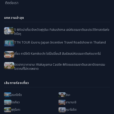
ติดต่อเรา
บทความล่าสุด
5 พิกัดน่าเที่ยวจังหวัดฟุกุชิมะ Fukushima เสน่ห์ธรรมชาติและประวัติศาสตร์แห่ง
โทโฮคุ
TTN TOUR ร่วมงาน Japan Incentive Travel Roadshow in Thailand
เที่ยว คามิโคจิ Kamikochi ใบไม้เปลี่ยนสี สัมผัสเสน่ห์ธรรมชาติแห่งนากาโน่
ปราสาทวากายามะ Wakayama Castle พิกัดชมธรรมชาติและสถาปัตยกรรม
โบราณที่ไม่ควรพลาด
เส้นทางท่องเที่ยว
ฮอกไกโด
ชิบะ
โตเกียว
ยามานะชิ
ฟุกุโอกะ
คุมาโมโตะ