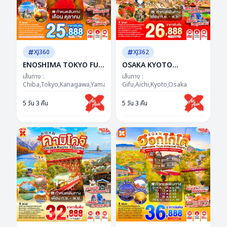
XJ360
XJ362
ENOSHIMA TOKYO FUJI
OSAKA KYOTO
AUTUMN FREEDAY 5D
TAKAYAMA 5D 3N BY XJ
เส้นทาง :
เส้นทาง :
3N BY XJ --- OCT'26 --
Chiba,Tokyo,Kanagawa,Yamanashi
-- SEP - NOV'26 -- ซุป
Gifu,Aichi,Kyoto,Osaka
ซุปตาร์...ฟูจิว้าวไม่พัก โค
ตาร์..ชิราคาวะ ละมุน คันไซ
5 วัน 3 คืน
5 วัน 3 คืน
เคียน่ารักเกินเรื่อง
อบอุ่นมากแม่