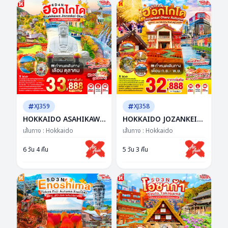
XJ359
XJ358
HOKKAIDO ASAHIKAWA
HOKKAIDO JOZANKEI
JOZANKEI OTARU 6D
OTARU AUTUMN 5D 3N
เส้นทาง :
Hokkaido
เส้นทาง :
Hokkaido
4N BY XJ -- OCT'26 --
BY XJ -- SEP - NOV'26 --
ซุปตาร์...ฮอกไกโดชิลจัด วิว
ซุปตาร์ฮอกไกโดดีเกิน ฟีล
6 วัน 4 คืน
5 วัน 3 คืน
ชัดทุกเฟรม
เดินอยู่ในซีรีส์!