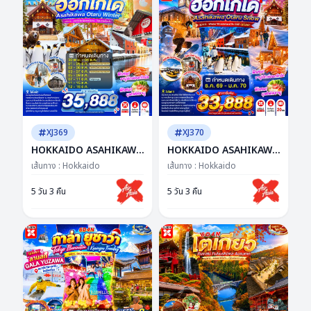
XJ369
XJ370
HOKKAIDO ASAHIKAWA
HOKKAIDO ASAHIKAWA
OTARU WINTER 5D 3N
OTARU SNOW 5D 3N BY
เส้นทาง :
Hokkaido
เส้นทาง :
Hokkaido
BY XJ -- NOV - DEC'26 --
XJ -- DEC'26 - JAN'27 --
ซุปตาร์...ฮอกไกโด ฟีล
ซุปตาร์...Winter
5 วัน 3 คืน
5 วัน 3 คืน
เทพนิยาย...ใจละลายทั้งทริป
Wonderland หิมะไม่พัก
รักไม่แผ่ว