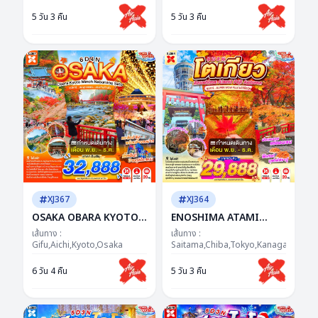
ตาร์...แดงก็จึ้ง เหลืองก็ว้าว
ซุปตาร์...KOYO สะกดใจ ไฟ
5 วัน 3 คืน
5 วัน 3 คืน
ฟูจิยาวไป ยาวไป!
ล้านดวงสะกดตา
XJ367
XJ364
OSAKA OBARA KYOTO
ENOSHIMA ATAMI
MINOH NABANANO
TOKYO FUJI AUTUMN
เส้นทาง :
เส้นทาง :
SATO 6D 4N BY XJ --
Gifu,Aichi,Kyoto,Osaka
5D 3N BY XJ --- NOV -
Saitama,Chiba,Tokyo,Kanagawa,Yam
NOV - DEC'26 -- ซุป
DEC'26 -- ซุปตาร์...SUPER
6 วัน 4 คืน
5 วัน 3 คืน
ตาร์...ชมพูเจอแดง...แรง
WOW FUJI โมมิจิฟีลกู๊ด
เกินห้ามใจ