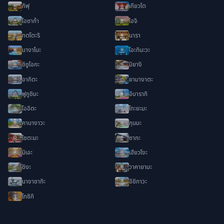
กิฟุ
เกียวโต
โอซาก้า
ไอจิ
ทตโตะริ
นารา
นางาโนะ
โอะกินะวะ
ชิซูโอกะ
มิยางิ
อากิตะ
ยามางาตะ
ฟูกูชิมะ
อิบารากิ
โออิตะ
โทะยะมะ
คานางาวะ
กุนมะ
ไซตะมะ
ซากะ
มิเอะ
เฮียวโงะ
ชิงะ
วาคายามะ
นางาซากิะ
อิชิกาวะ
โทชิกิ