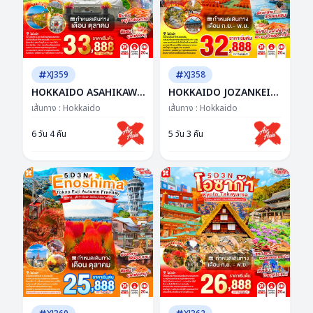
XJ359
XJ358
HOKKAIDO ASAHIKAWA
HOKKAIDO JOZANKEI
JOZANKEI OTARU 6D
OTARU AUTUMN 5D 3N
เส้นทาง :
Hokkaido
เส้นทาง :
Hokkaido
4N BY XJ -- OCT'26 --
BY XJ -- SEP - NOV'26 --
ซุปตาร์...ฮอกไกโดชิลจัด วิว
ซุปตาร์ฮอกไกโดดีเกิน ฟีล
6 วัน 4 คืน
5 วัน 3 คืน
ชัดทุกเฟรม
เดินอยู่ในซีรีส์!