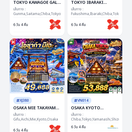
TOKYO KAWAGOE GALA
TOKYO IBARAKI
YUZAWA ILUMINATION
FUKUSHIMA AUTUMN
เส้นทาง :
เส้นทาง :
FREEDAY NEW YEAR 6D
Gunma,Saitama,Chiba,Tokyo,Kanagawa,Yamanashi
6D 4N BY XJ -- NOV -
Fukushima,Ibaraki,Chiba,Tokyo
4N BY XJ "ซุปตาร์...GALA
DEC'26 -- ซุปตาร์...ธรรม
6 วัน 4 คืน
6 วัน 4 คืน
จัดให้..ได้ฟีล...ได้รูป...ได้
ชาติฮีลใจ...ญี่ปุ่นฮีลความ
เที่ยว!"
สุข
XJ380
VN014
OSAKA MIE TAKAYAMA
OSAKA KYOTO
NABANANO
TAKAYAMA FUJI TOKYO
เส้นทาง :
เส้นทาง :
ILLUMINATION
Gifu,Aichi,Mie,Kyoto,Osaka
NEW YEAR 6D4N BY VN
Chiba,Tokyo,Yamanashi,Shizuoka,Aic
DAYFLIGHT BY XJ 6D
-- DEC'26 - JAN'27 ---
6 วัน 4 คืน
6 วัน 4 คืน
4N"ซุปตาร์...เสน่ห์แห่งอิเสะ
ซุปตาร์...อรุณแรกแห่งปี