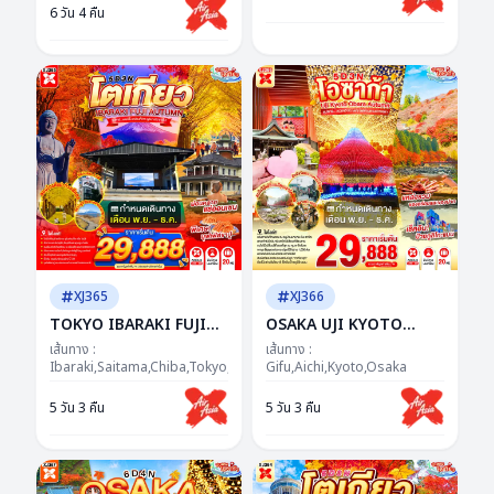
6 วัน 4 คืน
พิชิตคามิโคจิ วิวหลักล้าน
ตาร์...ฮอกไกโด โรแมนติก
ทุกมุม...อบอุ่นทุกโมเมนต์
XJ365
XJ366
TOKYO IBARAKI FUJI
OSAKA UJI KYOTO
AUTUMN 5D 3N BY XJ -
OBARA AUTUMN 5D 3N
เส้นทาง :
เส้นทาง :
-- NOV - DEC'26 -- ซุป
Ibaraki,Saitama,Chiba,Tokyo,Yamanashi
BY XJ -- NOV - DEC'26 --
Gifu,Aichi,Kyoto,Osaka
ตาร์...แดงก็จึ้ง เหลืองก็ว้าว
ซุปตาร์...KOYO สะกดใจ ไฟ
5 วัน 3 คืน
5 วัน 3 คืน
ฟูจิยาวไป ยาวไป!
ล้านดวงสะกดตา