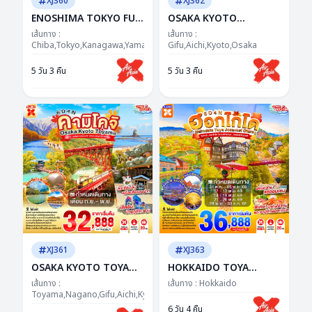
XJ360
XJ362
ENOSHIMA TOKYO FUJI
OSAKA KYOTO
AUTUMN FREEDAY 5D
TAKAYAMA 5D 3N BY XJ
เส้นทาง :
เส้นทาง :
3N BY XJ --- OCT'26 --
Chiba,Tokyo,Kanagawa,Yamanashi
-- SEP - NOV'26 -- ซุป
Gifu,Aichi,Kyoto,Osaka
ซุปตาร์...ฟูจิว้าวไม่พัก โค
ตาร์..ชิราคาวะ ละมุน คันไซ
5 วัน 3 คืน
5 วัน 3 คืน
เคียน่ารักเกินเรื่อง
อบอุ่นมากแม่
XJ361
XJ363
OSAKA KYOTO TOYAMA
HOKKAIDO TOYA
KAMIKOCHI 6D 4N BY
JOZANKEI OTARU 6D
เส้นทาง :
เส้นทาง :
Hokkaido
XJ -- SEP - NOV'26 ---
Toyama,Nagano,Gifu,Aichi,Kyoto,Osaka
4N BY XJ -- OCT -
ซุปตาร์..รถไฟสายโรแมนติก
DEC'26 -- ซุป
6 วัน 4 คืน