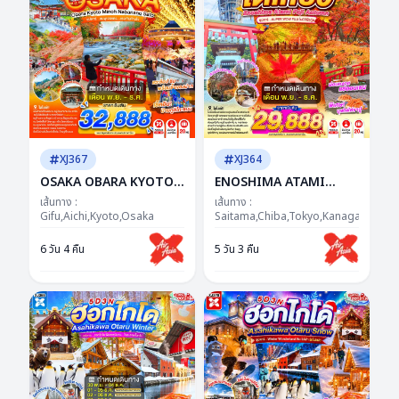
XJ367
XJ364
OSAKA OBARA KYOTO
ENOSHIMA ATAMI
MINOH NABANANO
TOKYO FUJI AUTUMN
เส้นทาง :
เส้นทาง :
SATO 6D 4N BY XJ --
Gifu,Aichi,Kyoto,Osaka
5D 3N BY XJ --- NOV -
Saitama,Chiba,Tokyo,Kanagawa,Yam
NOV - DEC'26 -- ซุป
DEC'26 -- ซุปตาร์...SUPER
6 วัน 4 คืน
5 วัน 3 คืน
ตาร์...ชมพูเจอแดง...แรง
WOW FUJI โมมิจิฟีลกู๊ด
เกินห้ามใจ