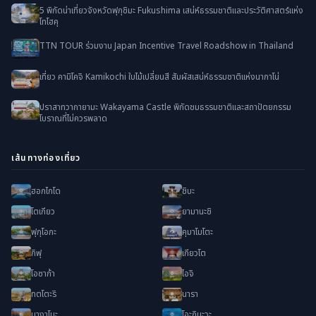
5 พิกัดน่าเที่ยวจังหวัดฟุกุชิมะ Fukushima เสน่ห์ธรรมชาติและประวัติศาสตร์แห่ง
โทโฮคุ
TTN TOUR ร่วมงาน Japan Incentive Travel Roadshow in Thailand
เที่ยว คามิโคจิ Kamikochi ใบไม้เปลี่ยนสี สัมผัสเสน่ห์ธรรมชาติแห่งนากาโน่
ปราสาทวากายามะ Wakayama Castle พิกัดชมธรรมชาติและสถาปัตยกรรม
โบราณที่ไม่ควรพลาด
เส้นทางท่องเที่ยว
ฮอกไกโด
ชิบะ
โตเกียว
ยามานะชิ
ฟุกุโอกะ
คุมาโมโตะ
กิฟุ
เกียวโต
โอซาก้า
ไอจิ
ทตโตะริ
นารา
นางาโนะ
โอะกินะวะ