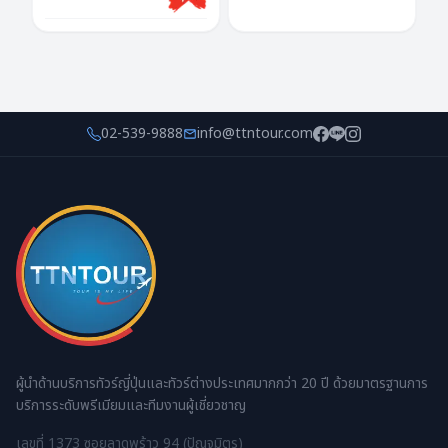
หิมะแห่งกิฟุ ต้อนรับปีใหม่"
มนต์เสน่ห์โกลเด้นรูท
เดย์ไฟล์-กลับดึก
02-539-9888
info@ttntour.com
ผู้นำด้านบริการทัวร์ญี่ปุ่นและทัวร์ต่างประเทศมากกว่า 20 ปี ด้วยมาตรฐานการ
บริการระดับพรีเมียมและทีมงานผู้เชี่ยวชาญ
เลขที่ 1373 ซอยลาดพร้าว 94 (ปัญจมิตร)