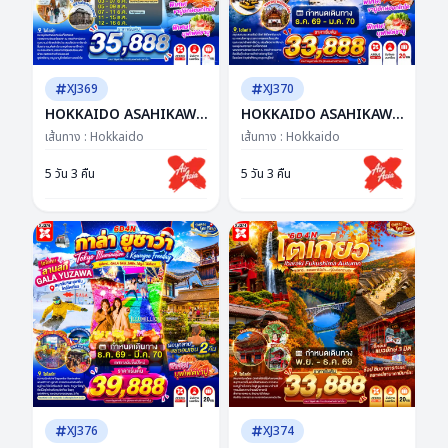
XJ369
XJ370
HOKKAIDO ASAHIKAWA
HOKKAIDO ASAHIKAWA
OTARU WINTER 5D 3N
OTARU SNOW 5D 3N BY
เส้นทาง :
Hokkaido
เส้นทาง :
Hokkaido
BY XJ -- NOV - DEC'26 --
XJ -- DEC'26 - JAN'27 --
ซุปตาร์...ฮอกไกโด ฟีล
ซุปตาร์...Winter
5 วัน 3 คืน
5 วัน 3 คืน
เทพนิยาย...ใจละลายทั้งทริป
Wonderland หิมะไม่พัก
รักไม่แผ่ว
XJ376
XJ374