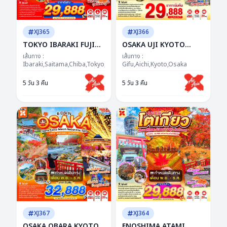
XJ365
XJ366
TOKYO IBARAKI FUJI
OSAKA UJI KYOTO
AUTUMN 5D 3N BY XJ -
OBARA AUTUMN 5D 3N
เส้นทาง :
เส้นทาง :
-- NOV - DEC'26 -- ซุป
Ibaraki,Saitama,Chiba,Tokyo,Yamanashi
BY XJ -- NOV - DEC'26 --
Gifu,Aichi,Kyoto,Osaka
ตาร์...แดงก็จึ้ง เหลืองก็ว้าว
ซุปตาร์...KOYO สะกดใจ ไฟ
5 วัน 3 คืน
5 วัน 3 คืน
ฟูจิยาวไป ยาวไป!
ล้านดวงสะกดตา
XJ367
XJ364
OSAKA OBARA KYOTO
ENOSHIMA ATAMI