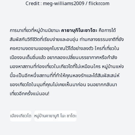
Credit : meg-williams2009 / flickr.com
การมาเที่ยวที่หมู่บ้านมิยามะ
คายาบุกิโนะซาโตะ
คือการได้
สัมผัสกับวิถีชีวิตที่เรียบง่ายและอบอุ่น ท่ามกลางธรรมชาติที่ยัง
คงความงดงามของยุคโบราณไว้ได้อย่างลงตัว ใครที่เที่ยวใน
เมืองจนเต็มอิ่มแล้ว อยากลองเปลี่ยนบรรยากาศหรือกำลัง
มองหาสถานที่ท่องเที่ยวในเกียวโตที่ไม่เหมือนใคร หมู่บ้านแห่ง
นี้จะเป็นอีกหนึ่งสถานที่ที่ทำให้คุณหลงรักและได้สัมผัสเสน่ห์
ของเกียวโตในมุมที่คุณไม่เคยเห็นมาก่อน จนอยากกลับมา
เที่ยวอีกครั้งแน่นอน!
เมืองเกียวโต
หมู่บ้านคายาบูกิ โนะ ซาโตะ