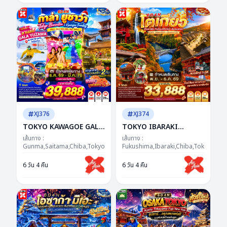
รักไม่แผ่ว
XJ376
XJ374
TOKYO KAWAGOE GALA
TOKYO IBARAKI
YUZAWA ILUMINATION
FUKUSHIMA AUTUMN
เส้นทาง :
เส้นทาง :
FREEDAY NEW YEAR 6D
Gunma,Saitama,Chiba,Tokyo,Kanagawa,Yamanashi
6D 4N BY XJ -- NOV -
Fukushima,Ibaraki,Chiba,Tokyo
4N BY XJ "ซุปตาร์...GALA
DEC'26 -- ซุปตาร์...ธรรม
6 วัน 4 คืน
6 วัน 4 คืน
จัดให้..ได้ฟีล...ได้รูป...ได้
ชาติฮีลใจ...ญี่ปุ่นฮีลความ
เที่ยว!"
สุข