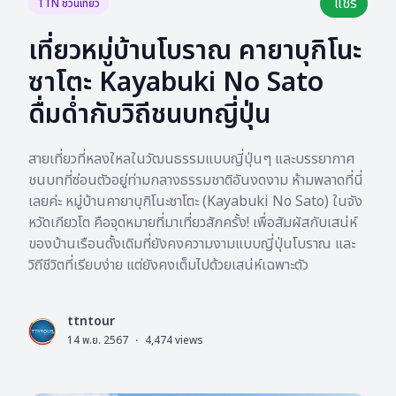
แชร์
TTN ชวนเที่ยว
เที่ยวหมู่บ้านโบราณ คายาบุกิโนะ
ซาโตะ Kayabuki No Sato
ดื่มด่ำกับวิถีชนบทญี่ปุ่น
สายเที่ยวที่หลงใหลในวัฒนธรรมแบบญี่ปุ่นๆ และบรรยากาศ
ชนบทที่ซ่อนตัวอยู่ท่ามกลางธรรมชาติอันงดงาม ห้ามพลาดที่นี่
เลยค่ะ หมู่บ้านคายาบุกิโนะซาโตะ (Kayabuki No Sato) ในจัง
หวัดเกียวโต คือจุดหมายที่มาเที่ยวสักครั้ง! เพื่อสัมผัสกับเสน่ห์
ของบ้านเรือนดั้งเดิมที่ยังคงความงามแบบญี่ปุ่นโบราณ และ
วิถีชีวิตที่เรียบง่าย แต่ยังคงเต็มไปด้วยเสน่ห์เฉพาะตัว
ttntour
L
14 พ.ย. 2567
·
4,474
views