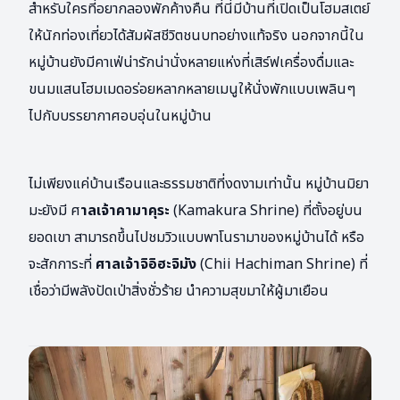
สำหรับใครที่อยากลองพักค้างคืน ที่นี่มีบ้านที่เปิดเป็นโฮมสเตย์
ให้นักท่องเที่ยวได้สัมผัสชีวิตชนบทอย่างแท้จริง นอกจากนี้ใน
หมู่บ้านยังมีคาเฟ่น่ารักน่านั่งหลายแห่งที่เสิร์ฟเครื่องดื่มและ
ขนมแสนโฮมเมดอร่อยหลากหลายเมนูให้นั่งพักแบบเพลินๆ
ไปกับบรรยากาศอบอุ่นในหมู่บ้าน
ไม่เพียงแค่บ้านเรือนและธรรมชาติที่งดงามเท่านั้น หมู่บ้านมิยา
มะยังมี ศ
าลเจ้าคามาคุระ
(Kamakura Shrine) ที่ตั้งอยู่บน
ยอดเขา สามารถขึ้นไปชมวิวแบบพาโนรามาของหมู่บ้านได้ หรือ
จะสักการะที่
ศาลเจ้าจิอิฮะจิมัง
(Chii Hachiman Shrine) ที่
เชื่อว่ามีพลังปัดเป่าสิ่งชั่วร้าย นำความสุขมาให้ผู้มาเยือน