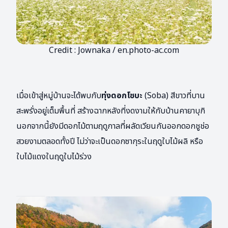
Credit : Jownaka / en.photo-ac.com
เมื่อเข้าสู่หมู่บ้านจะได้พบกับ
ทุ่งดอกโซบะ
(Soba) สีขาวที่บาน
สะพรั่งอยู่เต็มพื้นที่ สร้างฉากหลังที่งดงามให้กับบ้านคายาบุกิ
นอกจากนี้ยังมีดอกไม้ตามฤดูกาลที่ผลัดเวียนกันออกดอกชูช่อ
สวยงามตลอดทั้งปี ไม่ว่าจะเป็นดอกซากุระในฤดูใบไม้ผลิ หรือ
ใบไม้แดงในฤดูใบไม้ร่วง