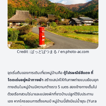
Credit : ばっどばつまる / en.photo-ac.com
จุดเริ่มต้นของการเดินเที่ยวหมู่บ้านคือ
ตู้ไปรษณีย์สีแดง ที่
โดดเด่นอยู่หน้าทางเข้า
สร้างเสน่ห์ให้กับภาพถ่ายแบบย้อนยุค
ทางเดินในหมู่บ้านมีความกว้างราว 5 เมตร สองข้างทางเต็มไป
ด้วยเรือกสวนไร่นาและแปลงผักที่ชาวบ้านปลูกไว้รับประทาน
เอง หากใครชอบการตั้งแคมป์ หมู่บ้านนี้ยังมีแม่น้ำยุระ (Yura