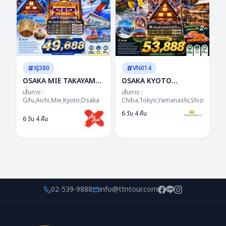
XJ380
VN014
OSAKA MIE TAKAYAMA
OSAKA KYOTO
NABANANO
TAKAYAMA FUJI TOKYO
เส้นทาง :
เส้นทาง :
ILLUMINATION
Gifu,Aichi,Mie,Kyoto,Osaka
NEW YEAR 6D4N BY VN
Chiba,Tokyo,Yamanashi,Shizuoka,Aic
DAYFLIGHT BY XJ 6D
-- DEC'26 - JAN'27 ---
6 วัน 4 คืน
6 วัน 4 คืน
4N"ซุปตาร์...เสน่ห์แห่งอิเสะ
ซุปตาร์...อรุณแรกแห่งปี
หิมะแห่งกิฟุ ต้อนรับปีใหม่"
มนต์เสน่ห์โกลเด้นรูท
เดย์ไฟล์-กลับดึก
02-539-9888
info@ttntour.com