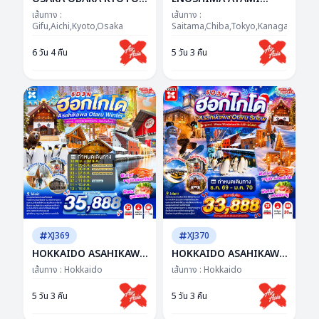
MINOH NABANANO
TOKYO FUJI AUTUMN
เส้นทาง :
เส้นทาง :
SATO 6D 4N BY XJ --
Gifu,Aichi,Kyoto,Osaka
5D 3N BY XJ --- NOV -
Saitama,Chiba,Tokyo,Kanagawa,Yam
NOV - DEC'26 -- ซุป
DEC'26 -- ซุปตาร์...SUPER
6 วัน 4 คืน
5 วัน 3 คืน
ตาร์...ชมพูเจอแดง...แรง
WOW FUJI โมมิจิฟีลกู๊ด
เกินห้ามใจ
XJ369
XJ370
HOKKAIDO ASAHIKAWA
HOKKAIDO ASAHIKAWA
OTARU WINTER 5D 3N
OTARU SNOW 5D 3N BY
เส้นทาง :
Hokkaido
เส้นทาง :
Hokkaido
BY XJ -- NOV - DEC'26 --
XJ -- DEC'26 - JAN'27 --
ซุปตาร์...ฮอกไกโด ฟีล
ซุปตาร์...Winter
5 วัน 3 คืน
5 วัน 3 คืน
เทพนิยาย...ใจละลายทั้งทริป
Wonderland หิมะไม่พัก