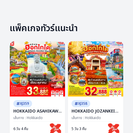
แพ็คเกจทัวร์แนะนำ
XJ359
XJ358
HOKKAIDO ASAHIKAWA
HOKKAIDO JOZANKEI
JOZANKEI OTARU 6D
OTARU AUTUMN 5D 3N
เส้นทาง :
Hokkaido
เส้นทาง :
Hokkaido
4N BY XJ -- OCT'26 --
BY XJ -- SEP - NOV'26 --
ซุปตาร์...ฮอกไกโดชิลจัด วิว
ซุปตาร์ฮอกไกโดดีเกิน ฟีล
6 วัน 4 คืน
5 วัน 3 คืน