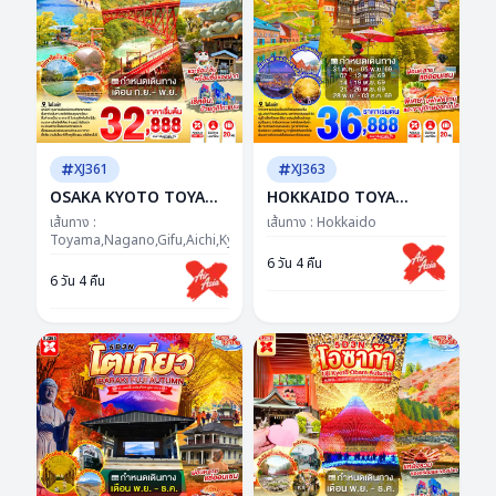
XJ361
XJ363
OSAKA KYOTO TOYAMA
HOKKAIDO TOYA
KAMIKOCHI 6D 4N BY
JOZANKEI OTARU 6D
เส้นทาง :
เส้นทาง :
Hokkaido
XJ -- SEP - NOV'26 ---
Toyama,Nagano,Gifu,Aichi,Kyoto,Osaka
4N BY XJ -- OCT -
ซุปตาร์..รถไฟสายโรแมนติก
DEC'26 -- ซุป
6 วัน 4 คืน
6 วัน 4 คืน
พิชิตคามิโคจิ วิวหลักล้าน
ตาร์...ฮอกไกโด โรแมนติก
ทุกมุม...อบอุ่นทุกโมเมนต์