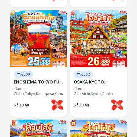
ชัดทุกเฟรม
เดินอยู่ในซีรีส์!
XJ360
XJ362
ENOSHIMA TOKYO FUJI
OSAKA KYOTO
AUTUMN FREEDAY 5D
TAKAYAMA 5D 3N BY XJ
เส้นทาง :
เส้นทาง :
3N BY XJ --- OCT'26 --
Chiba,Tokyo,Kanagawa,Yamanashi
-- SEP - NOV'26 -- ซุป
Gifu,Aichi,Kyoto,Osaka
ซุปตาร์...ฟูจิว้าวไม่พัก โค
ตาร์..ชิราคาวะ ละมุน คันไซ
5 วัน 3 คืน
5 วัน 3 คืน
เคียน่ารักเกินเรื่อง
อบอุ่นมากแม่