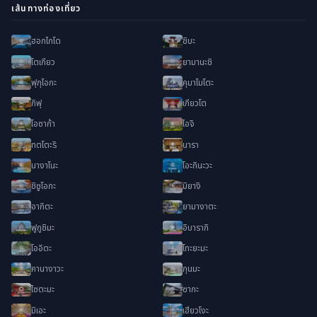
เส้นทางท่องเที่ยว
ฮอกไกโด
ชิบะ
โตเกียว
ยามานะชิ
ฟุกุโอกะ
คุมาโมโตะ
กิฟุ
เกียวโต
โอซาก้า
ไอจิ
ทตโตะริ
นารา
นางาโนะ
โอะกินะวะ
ชิซูโอกะ
มิยางิ
อากิตะ
ยามางาตะ
ฟูกูชิมะ
อิบารากิ
โออิตะ
โทะยะมะ
คานางาวะ
กุนมะ
ไซตะมะ
ซากะ
มิเอะ
เฮียวโงะ