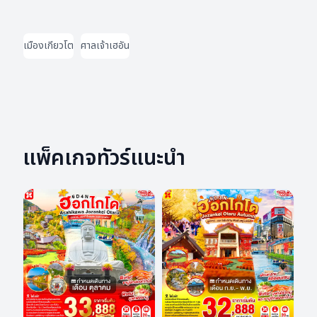
เมืองเกียวโต
ศาลเจ้าเฮอัน
แพ็คเกจทัวร์แนะนำ