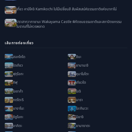
เที่ยว คามิโคจิ Kamikochi ใบไม้เปลี่ยนสี สัมผัสเสน่ห์ธรรมชาติแห่งนากาโน่
ปราสาทวากายามะ Wakayama Castle พิกัดชมธรรมชาติและสถาปัตยกรรม
โบราณที่ไม่ควรพลาด
เส้นทางท่องเที่ยว
ฮอกไกโด
ชิบะ
โตเกียว
ยามานะชิ
ฟุกุโอกะ
คุมาโมโตะ
กิฟุ
เกียวโต
โอซาก้า
ไอจิ
ทตโตะริ
นารา
นางาโนะ
โอะกินะวะ
ชิซูโอกะ
มิยางิ
อากิตะ
ยามางาตะ