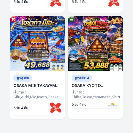
6 วัน 4 คืน
6 วัน 4 คืน
จัดให้..ได้ฟีล...ได้รูป...ได้
ชาติฮีลใจ...ญี่ปุ่นฮีลความ
เที่ยว!"
สุข
XJ380
VN014
OSAKA MIE TAKAYAMA
OSAKA KYOTO
NABANANO
TAKAYAMA FUJI TOKYO
เส้นทาง :
เส้นทาง :
ILLUMINATION
Gifu,Aichi,Mie,Kyoto,Osaka
NEW YEAR 6D4N BY VN
Chiba,Tokyo,Yamanashi,Shizuoka,Aic
DAYFLIGHT BY XJ 6D
-- DEC'26 - JAN'27 ---
6 วัน 4 คืน
6 วัน 4 คืน
4N"ซุปตาร์...เสน่ห์แห่งอิเสะ
ซุปตาร์...อรุณแรกแห่งปี
หิมะแห่งกิฟุ ต้อนรับปีใหม่"
มนต์เสน่ห์โกลเด้นรูท
เดย์ไฟล์-กลับดึก