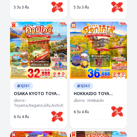
ซุปตาร์...ฟูจิว้าวไม่พัก โค
ตาร์..ชิราคาวะ ละมุน คันไซ
5 วัน 3 คืน
5 วัน 3 คืน
เคียน่ารักเกินเรื่อง
อบอุ่นมากแม่
XJ361
XJ363
OSAKA KYOTO TOYAMA
HOKKAIDO TOYA
KAMIKOCHI 6D 4N BY
JOZANKEI OTARU 6D
เส้นทาง :
เส้นทาง :
Hokkaido
XJ -- SEP - NOV'26 ---
Toyama,Nagano,Gifu,Aichi,Kyoto,Osaka
4N BY XJ -- OCT -
ซุปตาร์..รถไฟสายโรแมนติก
DEC'26 -- ซุป
6 วัน 4 คืน
6 วัน 4 คืน
พิชิตคามิโคจิ วิวหลักล้าน
ตาร์...ฮอกไกโด โรแมนติก
ทุกมุม...อบอุ่นทุกโมเมนต์