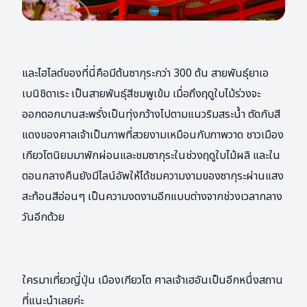
และไฮไลต์ของที่นี่คือมีต้นซากุระกว่า 300 ต้น สายพันธุ์ยาเอ
เบนิชิดาเระ เป็นสายพันธุ์สีชมพูเข้ม เมื่อถึงฤดูใบไม้ร่วงจะ
ออกดอกบานสะพรั่งเป็นทุ่งกว้างไปตามแนวริมสระน้ำ ตัดกับสี
แดงของศาลเจ้าเป็นภาพที่สวยงามเหมือนกับภาพวาด ชาวเมือง
เกียวโตนิยมมาพักผ่อนและชมซากุระในช่วงฤดูใบไม้ผลิ และใน
ตอนกลางคืนยังมีไลน์อัพให้ได้ชมความงามของซากุระผ่านแสง
สะท้อนสีอ่อนๆ เป็นความงดงามอีกแบบต่างจากช่วงเวลากลาง
วันอีกด้วย
ใครมาเที่ยวญี่ปุ่น เมืองเกียวโต ศาลเจ้าเฮอันเป็นอีกหนึ่งสถาน
ที่แนะนำเลยค่ะ