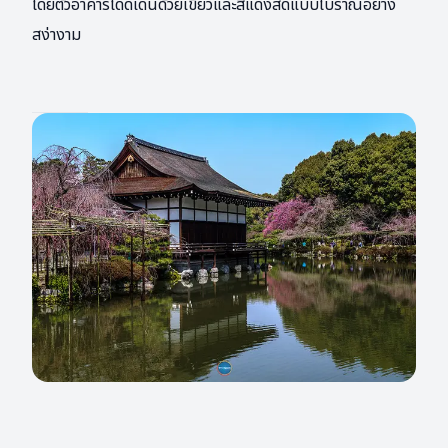
โดยตัวอาคารโดดเด่นด้วยเขียวและสีแดงสดแบบโบราณอย่าง
สง่างาม