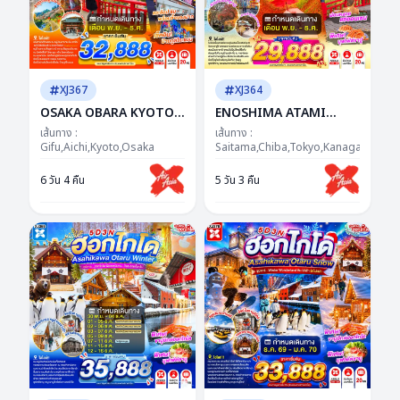
XJ367
XJ364
OSAKA OBARA KYOTO
ENOSHIMA ATAMI
MINOH NABANANO
TOKYO FUJI AUTUMN
เส้นทาง :
เส้นทาง :
SATO 6D 4N BY XJ --
Gifu,Aichi,Kyoto,Osaka
5D 3N BY XJ --- NOV -
Saitama,Chiba,Tokyo,Kanagawa,Yam
NOV - DEC'26 -- ซุป
DEC'26 -- ซุปตาร์...SUPER
6 วัน 4 คืน
5 วัน 3 คืน
ตาร์...ชมพูเจอแดง...แรง
WOW FUJI โมมิจิฟีลกู๊ด
เกินห้ามใจ