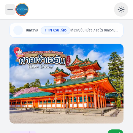
เปิดเมนู
Ena
บทความ
TTN ชวนเที่ยว
เที่ยวญี่ปุ่น เมืองเกียวโต ชมความงดงามมรดกแห่งวัฒนธรรม ที่ ศาลเจ้าเฮอัน