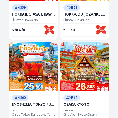
XJ359
XJ358
HOKKAIDO ASAHIKAWA
HOKKAIDO JOZANKEI
JOZANKEI OTARU 6D
OTARU AUTUMN 5D 3N
เส้นทาง :
Hokkaido
เส้นทาง :
Hokkaido
4N BY XJ -- OCT'26 --
BY XJ -- SEP - NOV'26 --
ซุปตาร์...ฮอกไกโดชิลจัด วิว
ซุปตาร์ฮอกไกโดดีเกิน ฟีล
6 วัน 4 คืน
5 วัน 3 คืน
ชัดทุกเฟรม
เดินอยู่ในซีรีส์!
XJ360
XJ362
ENOSHIMA TOKYO FUJI
OSAKA KYOTO
AUTUMN FREEDAY 5D
TAKAYAMA 5D 3N BY XJ
เส้นทาง :
เส้นทาง :
3N BY XJ --- OCT'26 --
Chiba,Tokyo,Kanagawa,Yamanashi
-- SEP - NOV'26 -- ซุป
Gifu,Aichi,Kyoto,Osaka