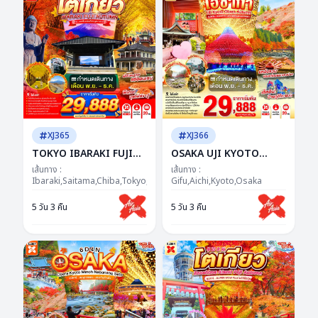
XJ365
XJ366
TOKYO IBARAKI FUJI
OSAKA UJI KYOTO
AUTUMN 5D 3N BY XJ -
OBARA AUTUMN 5D 3N
เส้นทาง :
เส้นทาง :
-- NOV - DEC'26 -- ซุป
Ibaraki,Saitama,Chiba,Tokyo,Yamanashi
BY XJ -- NOV - DEC'26 --
Gifu,Aichi,Kyoto,Osaka
ตาร์...แดงก็จึ้ง เหลืองก็ว้าว
ซุปตาร์...KOYO สะกดใจ ไฟ
5 วัน 3 คืน
5 วัน 3 คืน
ฟูจิยาวไป ยาวไป!
ล้านดวงสะกดตา