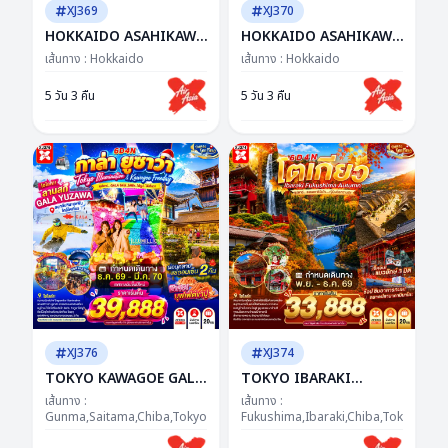
XJ369
XJ370
HOKKAIDO ASAHIKAWA
HOKKAIDO ASAHIKAWA
OTARU WINTER 5D 3N
OTARU SNOW 5D 3N BY
เส้นทาง :
Hokkaido
เส้นทาง :
Hokkaido
BY XJ -- NOV - DEC'26 --
XJ -- DEC'26 - JAN'27 --
ซุปตาร์...ฮอกไกโด ฟีล
ซุปตาร์...Winter
5 วัน 3 คืน
5 วัน 3 คืน
เทพนิยาย...ใจละลายทั้งทริป
Wonderland หิมะไม่พัก
รักไม่แผ่ว
XJ376
XJ374
TOKYO KAWAGOE GALA
TOKYO IBARAKI
YUZAWA ILUMINATION
FUKUSHIMA AUTUMN
เส้นทาง :
เส้นทาง :
FREEDAY NEW YEAR 6D
Gunma,Saitama,Chiba,Tokyo,Kanagawa,Yamanashi
6D 4N BY XJ -- NOV -
Fukushima,Ibaraki,Chiba,Tokyo
4N BY XJ "ซุปตาร์...GALA
DEC'26 -- ซุปตาร์...ธรรม