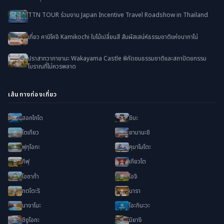
TTN TOUR ร่วมงาน Japan Incentive Travel Roadshow in Thailand
เที่ยว คามิโคจิ Kamikochi ใบไม้เปลี่ยนสี สัมผัสเสน่ห์ธรรมชาติแห่งนากาโน่
ปราสาทวากายามะ Wakayama Castle พิกัดชมธรรมชาติและสถาปัตยกรรม
โบราณที่ไม่ควรพลาด
เส้นทางท่องเที่ยว
ฮอกไกโด
ชิบะ
โตเกียว
ยามานะชิ
ฟุกุโอกะ
คุมาโมโตะ
กิฟุ
เกียวโต
โอซาก้า
ไอจิ
ทตโตะริ
นารา
นางาโนะ
โอะกินะวะ
ชิซูโอกะ
มิยางิ