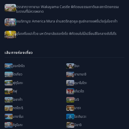
ปราสาทวากายามะ Wakayama Castle พิกัดชมธรรมชาติและสถาปัตยกรรม
โบราณที่ไม่ควรพลาด
อเมริกามูระ America Mura ย่านสตรีทสุดคูล ศูนย์กลางแฟชั่นวัยรุ่นโอซาก้า
อุโมงค์ใบแปะก๊วย มหาวิทยาลัยฮอกไกโด พิกัดชมใบไม้เปลี่ยนสีใจกลางซัปโปโร
เส้นทางท่องเที่ยว
ฮอกไกโด
ชิบะ
โตเกียว
ยามานะชิ
ฟุกุโอกะ
คุมาโมโตะ
กิฟุ
เกียวโต
โอซาก้า
ไอจิ
ทตโตะริ
นารา
นางาโนะ
โอะกินะวะ
ชิซูโอกะ
มิยางิ