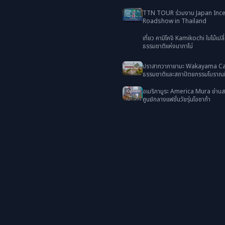
TTN TOUR ร่วมงาน Japan Ince
Roadshow in Thailand
เที่ยว คามิโคจิ Kamikochi ใบไม้เปลี่
ธรรมชาติแห่งนากาโน่
ปราสาทวากายามะ Wakayama Cas
ธรรมชาติและสถาปัตยกรรมโบราณที
อเมริกามูระ America Mura ย่านส
ศูนย์กลางแฟชั่นวัยรุ่นโอซาก้า