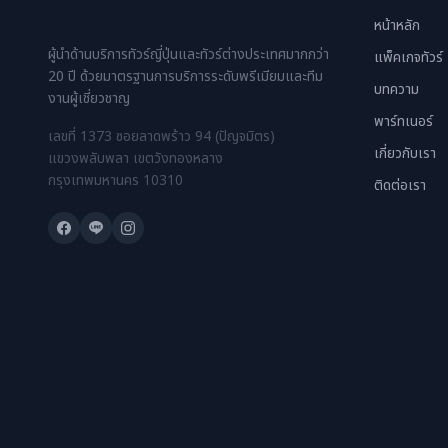
หน้าหลัก
ผู้นำด้านบริการทัวร์ญี่ปุ่นและทัวร์ต่างประเทศมากกว่า
แพ็คเกจทัวร์
20 ปี ด้วยมาตรฐานการบริการระดับพรีเมียมและทีม
บทความ
งานผู้เชี่ยวชาญ
พาร์ทเนอร์
เลขที่ 1373 ซอยลาดพร้าว 94 (ปัญจมิตร)
เกี่ยวกับเรา
แขวงพลับพลา เขตวังทองหลาง
กรุงเทพมหานคร 10310
ติดต่อเรา