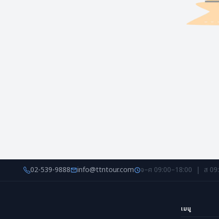
02-539-9888
info@ttntour.com
จ–ศ 09:00–18:00 | ส 09
เมนู