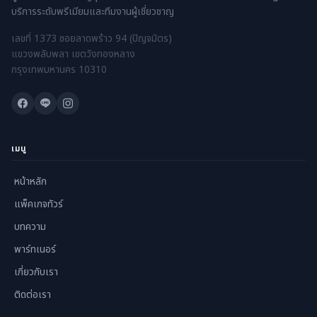
บริการระดับพรีเมียมและทีมงานผู้เชี่ยวชาญ
เลขที่ 1373 ซอยลาดพร้าว 94 (ปัญจมิตร)
แขวงพลับพลา เขตวังทองหลาง
กรุงเทพมหานคร 10310
เมนู
หน้าหลัก
แพ็คเกจทัวร์
บทความ
พาร์ทเนอร์
เกี่ยวกับเรา
ติดต่อเรา