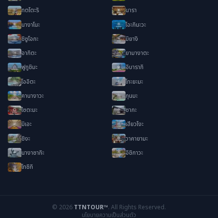
ทตโตะริ
นารา
นางาโนะ
โอะกินะวะ
ชิซูโอกะ
มิยางิ
อากิตะ
ยามางาตะ
ฟูกูชิมะ
อิบารากิ
โออิตะ
โทะยะมะ
คานางาวะ
กุนมะ
ไซตะมะ
ซากะ
มิเอะ
เฮียวโงะ
ชิงะ
วาคายามะ
นางาซากิะ
อิชิกาวะ
โทชิกิ
©
2026
TTNTOUR™
. All Rights Reserved.
นโยบายความเป็นส่วนตัว