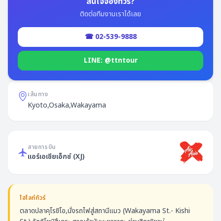
สนใจจองทัวร์?
ติดต่อทีมงานเราได้เลย
☎ 02-539-9888
LINE: @ttntour
เส้นทาง
Kyoto,Osaka,Wakayama
สายการบิน
แอร์เอเชียเอ็กซ์
(
XJ
)
ไฮไลท์ทัวร์
ตลาดปลาคุโรชิโอ,นั่งรถไฟสู่สถานีแมว (Wakayama St.- Kishi