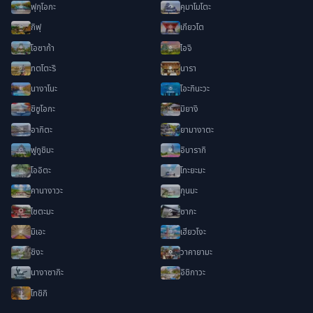
ฟุกุโอกะ
คุมาโมโตะ
กิฟุ
เกียวโต
โอซาก้า
ไอจิ
ทตโตะริ
นารา
นางาโนะ
โอะกินะวะ
ชิซูโอกะ
มิยางิ
อากิตะ
ยามางาตะ
ฟูกูชิมะ
อิบารากิ
โออิตะ
โทะยะมะ
คานางาวะ
กุนมะ
ไซตะมะ
ซากะ
มิเอะ
เฮียวโงะ
ชิงะ
วาคายามะ
นางาซากิะ
อิชิกาวะ
โทชิกิ