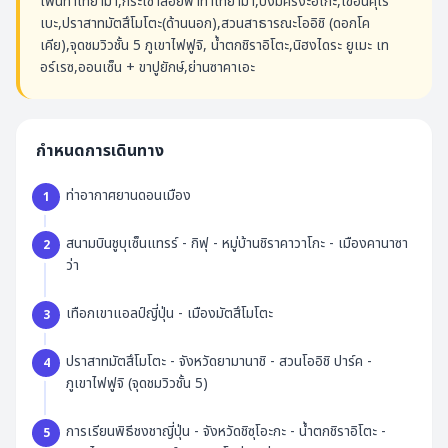
ไพน์ทาเทยาม่า,กระเช้าลอยฟ้าทาเทยาม่า,บึงมิคริงะอิเกะ,เขื่อนคุโร
เบะ,ปราสาทมัตสึโมโตะ(ด้านนอก),สวนสาธารณะโออิชิ (ดอกโค
เคีย),จุดชมวิวชั้น 5 ภูเขาไฟฟูจิ, น้ำตกชิราอิโตะ,นิฮงไดระ ยูเมะ เท
อร์เรซ,ออนเซ็น + ขาปูยักษ์,ย่านซาคาเอะ
กำหนดการเดินทาง
ท่าอากาศยานดอนเมือง
1
สนามบินชูบุเซ็นแทรร์ - กิฟุ - หมู่บ้านชิราคาวาโกะ - เมืองคานาซา
2
ว่า
เทือกเขาแอลป์ญี่ปุ่น - เมืองมัตสึโมโตะ
3
ปราสาทมัตสึโมโตะ - จังหวัดยามานาชิ - สวนโออิชิ ปาร์ค -
4
ภูเขาไฟฟูจิ (จุดชมวิวชั้น 5)
การเรียนพิธีชงชาญี่ปุ่น - จังหวัดชิซุโอะกะ - น้ำตกชิราอิโตะ -
5