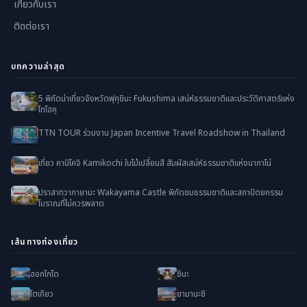
เกี่ยวกับเรา
ติดต่อเรา
บทความล่าสุด
5 พิกัดน่าเที่ยวจังหวัดฟุกุชิมะ Fukushima เสน่ห์ธรรมชาติและประวัติศาสตร์แห่ง
โทโฮคุ
TTN TOUR ร่วมงาน Japan Incentive Travel Roadshow in Thailand
เที่ยว คามิโคจิ Kamikochi ใบไม้เปลี่ยนสี สัมผัสเสน่ห์ธรรมชาติแห่งนากาโน่
ปราสาทวากายามะ Wakayama Castle พิกัดชมธรรมชาติและสถาปัตยกรรม
โบราณที่ไม่ควรพลาด
เส้นทางท่องเที่ยว
ฮอกไกโด
ชิบะ
โตเกียว
ยามานะชิ