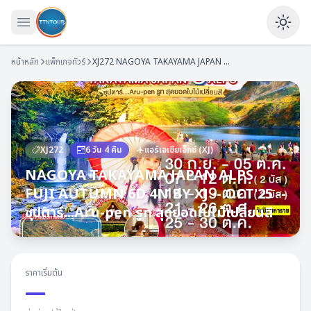
เปิดเมนู
Ena
หน้าหลัก
แพ็กเกจทัวร์
XJ272
NAGOYA TAKAYAMA JAPAN ALPS FUJI AUTUMN 6D 4N BY XJ -- OCT'25 -- ซุปตาร์...Aru-pen รูท สุดยอดใบไม้เปลี่ยนสี
XJ272
6
วัน
4
คืน
แอร์เอเชียเอ็กซ์
(
XJ
)
NAGOYA TAKAYAMA JAPAN ALPS
FUJI AUTUMN 6D 4N BY XJ -- OCT'25 --
ซุปตาร์...Aru-pen รูท สุดยอดใบไม้เปลี่ยนสี
ราคาเริ่มต้น
—