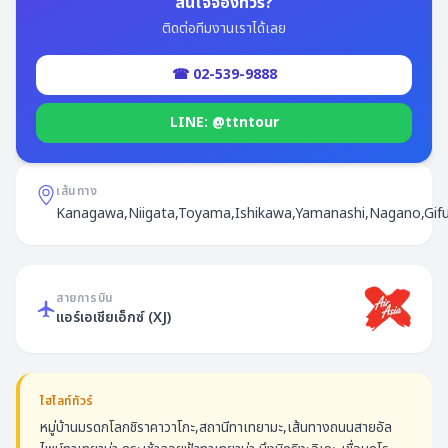
สนใจจองทัวร์?
ติดต่อทีมงานเราได้เลย
☎ 02-539-9888
LINE: @ttntour
เส้นทาง
Kanagawa,Niigata,Toyama,Ishikawa,Yamanashi,Nagano,Gifu,
สายการบิน
แอร์เอเชียเอ็กซ์
(
XJ
)
ไฮไลท์ทัวร์
หมู่บ้านมรดกโลกชิราคาวาโกะ,สถานีทาเทยามะ,เส้นทางถนนสายอัล